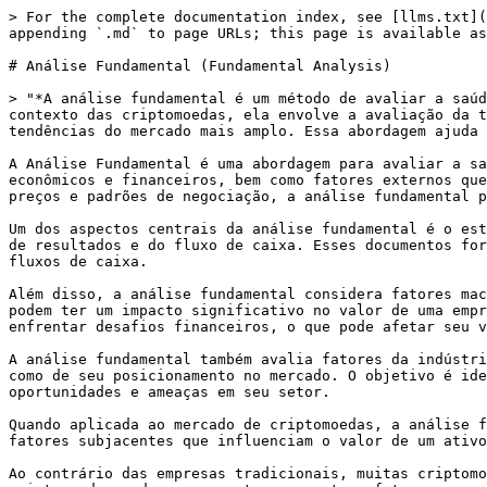
> For the complete documentation index, see [llms.txt](
appending `.md` to page URLs; this page is available as
# Análise Fundamental (Fundamental Analysis)

> "*A análise fundamental é um método de avaliar a saúd
contexto das criptomoedas, ela envolve a avaliação da t
tendências do mercado mais amplo. Essa abordagem ajuda 
A Análise Fundamental é uma abordagem para avaliar a sa
econômicos e financeiros, bem como fatores externos que
preços e padrões de negociação, a análise fundamental p
Um dos aspectos centrais da análise fundamental é o est
de resultados e do fluxo de caixa. Esses documentos for
fluxos de caixa.

Além disso, a análise fundamental considera fatores mac
podem ter um impacto significativo no valor de uma empr
enfrentar desafios financeiros, o que pode afetar seu v
A análise fundamental também avalia fatores da indústri
como de seu posicionamento no mercado. O objetivo é ide
oportunidades e ameaças em seu setor.

Quando aplicada ao mercado de criptomoedas, a análise f
fatores subjacentes que influenciam o valor de um ativo
Ao contrário das empresas tradicionais, muitas criptomo