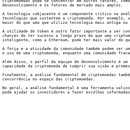
criptomoedas pode se concentrar em outros fatores, como
desenvolvimento e os fatores de mercado mais amplos.

A tecnologia subjacente é um componente crítico na anál
tecnologias que sustentem a criptomoeda. Por exemplo, u
maior do que uma que utiliza tecnologia mais antiga ou 
A utilidade do token é outro fator importante a ser con
chances de ter sucesso a longo prazo do que uma criptom
inteligente, como a Ethereum, pode ter mais valor do qu
A força e a atividade da comunidade também podem ser um
o uso de uma criptomoeda, enquanto uma comunidade fraca
Além disso, o perfil da equipe de desenvolvimento é um 
capacidade da criptomoeda de cumprir sua visão e promes
Finalmente, a análise fundamental de criptomoedas també
concorrência no espaço das criptomoedas.

No geral, a análise fundamental é uma ferramenta valios