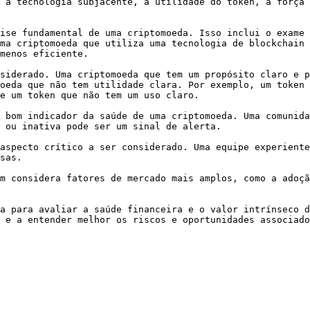
 a tecnologia subjacente, a utilidade do token, a força 
ise fundamental de uma criptomoeda. Isso inclui o exame 
ma criptomoeda que utiliza uma tecnologia de blockchain 
menos eficiente.

siderado. Uma criptomoeda que tem um propósito claro e p
oeda que não tem utilidade clara. Por exemplo, um token 
e um token que não tem um uso claro.

 bom indicador da saúde de uma criptomoeda. Uma comunida
 ou inativa pode ser um sinal de alerta.

aspecto crítico a ser considerado. Uma equipe experiente
sas.

m considera fatores de mercado mais amplos, como a adoçã
a para avaliar a saúde financeira e o valor intrínseco d