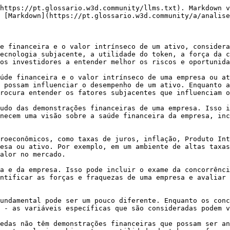
https://pt.glossario.w3d.community/llms.txt). Markdown v
 [Markdown](https://pt.glossario.w3d.community/a/analise
e financeira e o valor intrínseco de um ativo, considera
ecnologia subjacente, a utilidade do token, a força da c
os investidores a entender melhor os riscos e oportunida
úde financeira e o valor intrínseco de uma empresa ou at
 possam influenciar o desempenho de um ativo. Enquanto a
rocura entender os fatores subjacentes que influenciam o
udo das demonstrações financeiras de uma empresa. Isso i
necem uma visão sobre a saúde financeira da empresa, inc
roeconômicos, como taxas de juros, inflação, Produto Int
esa ou ativo. Por exemplo, em um ambiente de altas taxas
alor no mercado.

a e da empresa. Isso pode incluir o exame da concorrênci
ntificar as forças e fraquezas de uma empresa e avaliar 
undamental pode ser um pouco diferente. Enquanto os conc
 - as variáveis específicas que são consideradas podem v
edas não têm demonstrações financeiras que possam ser an