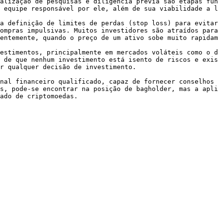
alização de pesquisas e diligência prévia são etapas fun
 equipe responsável por ele, além de sua viabilidade a l
a definição de limites de perdas (stop loss) para evitar
ompras impulsivas. Muitos investidores são atraídos para
entemente, quando o preço de um ativo sobe muito rapidam
estimentos, principalmente em mercados voláteis como o d
 de que nenhum investimento está isento de riscos e exis
r qualquer decisão de investimento.

nal financeiro qualificado, capaz de fornecer conselhos 
s, pode-se encontrar na posição de bagholder, mas a apli