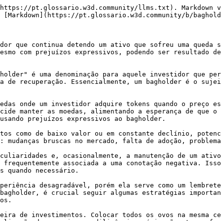
https://pt.glossario.w3d.community/llms.txt). Markdown v
 [Markdown](https://pt.glossario.w3d.community/b/baghold
dor que continua detendo um ativo que sofreu uma queda s
esmo com prejuízos expressivos, podendo ser resultado de
holder" é uma denominação para aquele investidor que per
a de recuperação. Essencialmente, um bagholder é o sujei
edas onde um investidor adquire tokens quando o preço es
cide manter as moedas, alimentando a esperança de que o 
usando prejuízos expressivos ao bagholder.

tos como de baixo valor ou em constante declínio, potenc
: mudanças bruscas no mercado, falta de adoção, problema
culiaridades e, ocasionalmente, a manutenção de um ativo
 frequentemente associada a uma conotação negativa. Isso
s quando necessário.

periência desagradável, porém ela serve como um lembrete
bagholder, é crucial seguir algumas estratégias importan
os.

eira de investimentos. Colocar todos os ovos na mesma ce