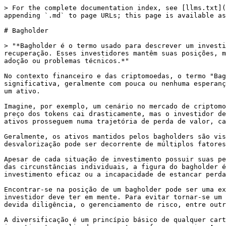
> For the complete documentation index, see [llms.txt](
appending `.md` to page URLs; this page is available as
# Bagholder

> "*Bagholder é o termo usado para descrever um investi
recuperação. Esses investidores mantêm suas posições, m
adoção ou problemas técnicos.*"

No contexto financeiro e das criptomoedas, o termo "Bag
significativa, geralmente com pouca ou nenhuma esperanç
um ativo.

Imagine, por exemplo, um cenário no mercado de criptomo
preço dos tokens cai drasticamente, mas o investidor de
ativos prosseguem numa trajetória de perda de valor, ca
Geralmente, os ativos mantidos pelos bagholders são vis
desvalorização pode ser decorrente de múltiplos fatores
Apesar de cada situação de investimento possuir suas pe
das circunstâncias individuais, a figura do bagholder é
investimento eficaz ou a incapacidade de estancar perda
Encontrar-se na posição de um bagholder pode ser uma ex
investidor deve ter em mente. Para evitar tornar-se um 
devida diligência, o gerenciamento de risco, entre outr
A diversificação é um princípio básico de qualquer cart