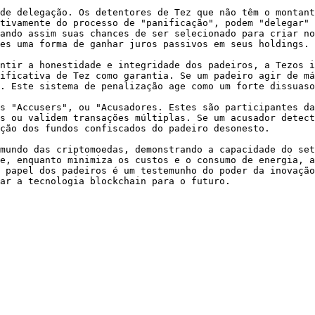
de delegação. Os detentores de Tez que não têm o montant
tivamente do processo de "panificação", podem "delegar" 
ando assim suas chances de ser selecionado para criar no
es uma forma de ganhar juros passivos em seus holdings.

ntir a honestidade e integridade dos padeiros, a Tezos i
ificativa de Tez como garantia. Se um padeiro agir de má
. Este sistema de penalização age como um forte dissuaso
s "Accusers", ou "Acusadores. Estes são participantes da
s ou validem transações múltiplas. Se um acusador detect
ção dos fundos confiscados do padeiro desonesto.

mundo das criptomoedas, demonstrando a capacidade do set
e, enquanto minimiza os custos e o consumo de energia, a
 papel dos padeiros é um testemunho do poder da inovação