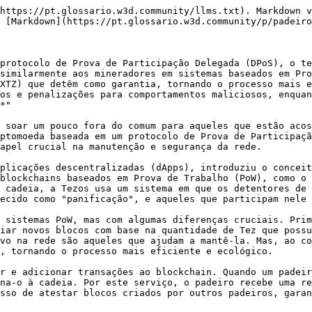
https://pt.glossario.w3d.community/llms.txt). Markdown v
 [Markdown](https://pt.glossario.w3d.community/p/padeiro
protocolo de Prova de Participação Delegada (DPoS), o te
 similarmente aos mineradores em sistemas baseados em Pro
XTZ) que detêm como garantia, tornando o processo mais e
os e penalizações para comportamentos maliciosos, enquan
*"

 soar um pouco fora do comum para aqueles que estão acos
ptomoeda baseada em um protocolo de Prova de Participaçã
apel crucial na manutenção e segurança da rede.

plicações descentralizadas (dApps), introduziu o conceit
blockchains baseados em Prova de Trabalho (PoW), como o 
 cadeia, a Tezos usa um sistema em que os detentores de 
ecido como "panificação", e aqueles que participam nele 
 sistemas PoW, mas com algumas diferenças cruciais. Prim
iar novos blocos com base na quantidade de Tez que possu
vo na rede são aqueles que ajudam a mantê-la. Mas, ao co
, tornando o processo mais eficiente e ecológico.

r e adicionar transações ao blockchain. Quando um padeir
na-o à cadeia. Por este serviço, o padeiro recebe uma re
sso de atestar blocos criados por outros padeiros, garan