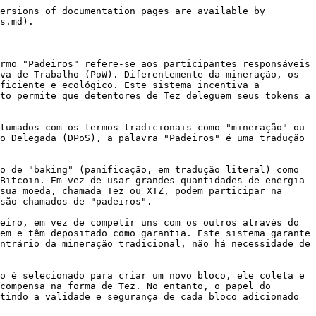
ersions of documentation pages are available by 
s.md).

rmo "Padeiros" refere-se aos participantes responsáveis 
va de Trabalho (PoW). Diferentemente da mineração, os 
ficiente e ecológico. Este sistema incentiva a 
to permite que detentores de Tez deleguem seus tokens a 
tumados com os termos tradicionais como "mineração" ou 
o Delegada (DPoS), a palavra "Padeiros" é uma tradução 
o de "baking" (panificação, em tradução literal) como 
Bitcoin. Em vez de usar grandes quantidades de energia 
sua moeda, chamada Tez ou XTZ, podem participar na 
são chamados de "padeiros".

eiro, em vez de competir uns com os outros através do 
em e têm depositado como garantia. Este sistema garante 
ntrário da mineração tradicional, não há necessidade de 
o é selecionado para criar um novo bloco, ele coleta e 
compensa na forma de Tez. No entanto, o papel do 
tindo a validade e segurança de cada bloco adicionado 