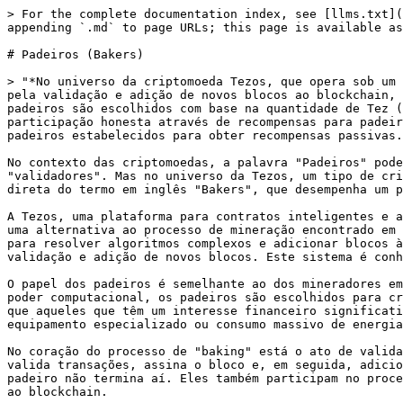
> For the complete documentation index, see [llms.txt](
appending `.md` to page URLs; this page is available as
# Padeiros (Bakers)

> "*No universo da criptomoeda Tezos, que opera sob um 
​​pela validação e adição de novos blocos ao blockchain,
padeiros são escolhidos com base na quantidade de Tez (
participação honesta através de recompensas para padeir
padeiros estabelecidos para obter recompensas passivas.
No contexto das criptomoedas, a palavra "Padeiros" pode
"validadores". Mas no universo da Tezos, um tipo de cri
direta do termo em inglês "Bakers", que desempenha um p
A Tezos, uma plataforma para contratos inteligentes e a
uma alternativa ao processo de mineração encontrado em 
para resolver algoritmos complexos e adicionar blocos à
validação e adição de novos blocos. Este sistema é conh
O papel dos padeiros é semelhante ao dos mineradores em
poder computacional, os padeiros são escolhidos para cr
que aqueles que têm um interesse financeiro significati
equipamento especializado ou consumo massivo de energia
No coração do processo de "baking" está o ato de valida
valida transações, assina o bloco e, em seguida, adicio
padeiro não termina aí. Eles também participam no proce
ao blockchain.
