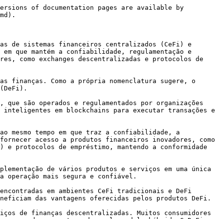
ersions of documentation pages are available by 
md).

as de sistemas financeiros centralizados (CeFi) e 
 em que mantém a confiabilidade, regulamentação e 
res, como exchanges descentralizadas e protocolos de 
as finanças. Como a própria nomenclatura sugere, o 
(DeFi).

, que são operados e regulamentados por organizações 
 inteligentes em blockchains para executar transações e 
ao mesmo tempo em que traz a confiabilidade, a 
fornecer acesso a produtos financeiros inovadores, como 
) e protocolos de empréstimo, mantendo a conformidade 
plementação de vários produtos e serviços em uma única 
a operação mais segura e confiável.

encontradas em ambientes CeFi tradicionais e DeFi 
neficiam das vantagens oferecidas pelos produtos DeFi.

iços de finanças descentralizadas. Muitos consumidores 