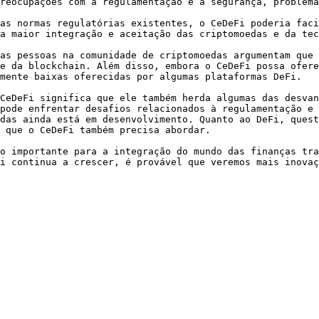
reocupações com a regulamentação e a segurança, problema
as normas regulatórias existentes, o CeDeFi poderia faci
a maior integração e aceitação das criptomoedas e da tec
as pessoas na comunidade de criptomoedas argumentam que 
e da blockchain. Além disso, embora o CeDeFi possa ofere
mente baixas oferecidas por algumas plataformas DeFi.

CeDeFi significa que ele também herda algumas das desvan
pode enfrentar desafios relacionados à regulamentação e 
das ainda está em desenvolvimento. Quanto ao DeFi, quest
 que o CeDeFi também precisa abordar.

o importante para a integração do mundo das finanças tra