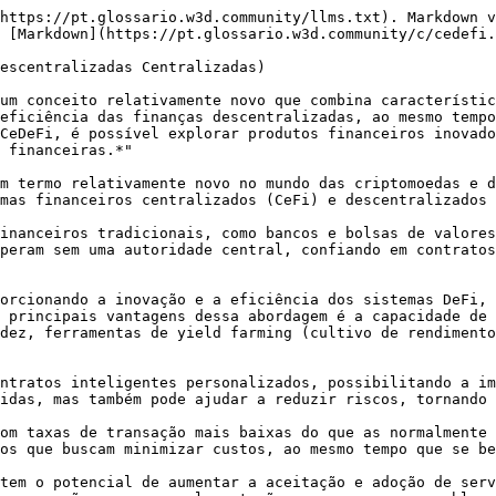
https://pt.glossario.w3d.community/llms.txt). Markdown v
 [Markdown](https://pt.glossario.w3d.community/c/cedefi.
escentralizadas Centralizadas)

um conceito relativamente novo que combina característic
eficiência das finanças descentralizadas, ao mesmo tempo
CeDeFi, é possível explorar produtos financeiros inovado
 financeiras.*"

m termo relativamente novo no mundo das criptomoedas e d
mas financeiros centralizados (CeFi) e descentralizados 
inanceiros tradicionais, como bancos e bolsas de valores
peram sem uma autoridade central, confiando em contratos
orcionando a inovação e a eficiência dos sistemas DeFi, 
 principais vantagens dessa abordagem é a capacidade de 
dez, ferramentas de yield farming (cultivo de rendimento
ntratos inteligentes personalizados, possibilitando a im
idas, mas também pode ajudar a reduzir riscos, tornando 
om taxas de transação mais baixas do que as normalmente 
os que buscam minimizar custos, ao mesmo tempo que se be
tem o potencial de aumentar a aceitação e adoção de serv