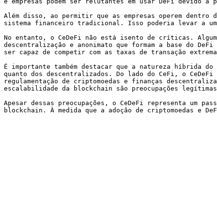
e empresas podem ser relutantes em usar DeFi devido a p
Além disso, ao permitir que as empresas operem dentro d
sistema financeiro tradicional. Isso poderia levar a um
No entanto, o CeDeFi não está isento de críticas. Algum
descentralização e anonimato que formam a base do DeFi 
ser capaz de competir com as taxas de transação extrema
É importante também destacar que a natureza híbrida do 
quanto dos descentralizados. Do lado do CeFi, o CeDeFi 
regulamentação de criptomoedas e finanças descentraliza
escalabilidade da blockchain são preocupações legítimas
Apesar dessas preocupações, o CeDeFi representa um pass