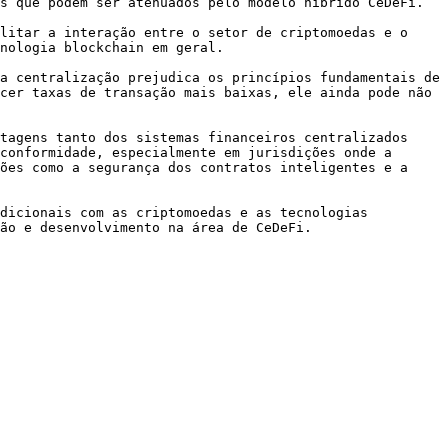
s que podem ser atenuados pelo modelo híbrido CeDeFi.

litar a interação entre o setor de criptomoedas e o 
nologia blockchain em geral.

a centralização prejudica os princípios fundamentais de 
cer taxas de transação mais baixas, ele ainda pode não 
tagens tanto dos sistemas financeiros centralizados 
conformidade, especialmente em jurisdições onde a 
ões como a segurança dos contratos inteligentes e a 
dicionais com as criptomoedas e as tecnologias 