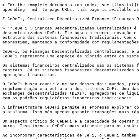
> For the complete documentation index, see [llms.txt](
appending `.md` to page URLs; this page is available as
# CeDeFi, Centralized Decentralized Finance (Finanças D
> "*CeDeFi (Finanças Descentralizadas Centralizadas) é 
descentralizados (DeFi). Ele busca oferecer inovação e 
estrutura dos sistemas financeiros tradicionais. Com o 
empréstimo, mantendo a conformidade com regulamentações
CeDeFi, ou Finanças Descentralizadas Centralizadas, é u
CeDeFi representa uma espécie de híbrido entre os siste
Os sistemas financeiros centralizados são os sistemas f
centrais. Já os sistemas financeiros descentralizados o
operações financeiras.

O CeDeFi busca reunir o melhor desses dois mundos, prop
regulamentação e a estrutura dos sistemas CeFi. Uma das
exchanges descentralizadas (DEXs), agregadores de liqui
com os padrões regulatórios financeiros tradicionais.

A infraestrutura CeDeFi permite às empresas explorar co
plataforma. Isso não apenas garante transações mais ráp
Um aspecto crítico do CeDeFi é a capacidade de operar c
puros. Isso torna o CeDeFi mais atraente para os usuári
Ao incorporar características de CeFi, o CeDeFi também 