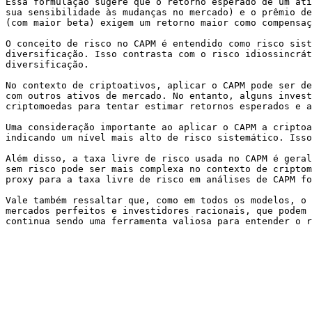
Essa formulação sugere que o retorno esperado de um ati
sua sensibilidade às mudanças no mercado) e o prêmio de
(com maior beta) exigem um retorno maior como compensaç
O conceito de risco no CAPM é entendido como risco sist
diversificação. Isso contrasta com o risco idiossincrát
diversificação.

No contexto de criptoativos, aplicar o CAPM pode ser de
com outros ativos de mercado. No entanto, alguns invest
criptomoedas para tentar estimar retornos esperados e a
Uma consideração importante ao aplicar o CAPM a criptoa
indicando um nível mais alto de risco sistemático. Isso
Além disso, a taxa livre de risco usada no CAPM é geral
sem risco pode ser mais complexa no contexto de criptom
proxy para a taxa livre de risco em análises de CAPM fo
Vale também ressaltar que, como em todos os modelos, o 
mercados perfeitos e investidores racionais, que podem 