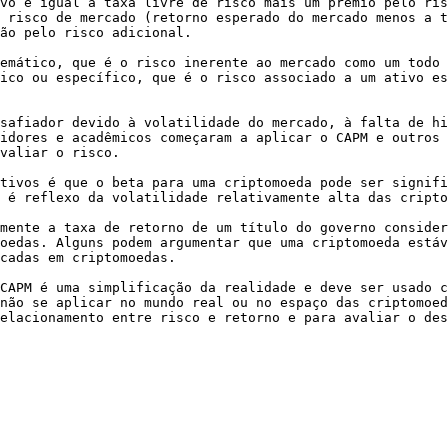
vo é igual à taxa livre de risco mais um prêmio pelo ris
 risco de mercado (retorno esperado do mercado menos a t
ão pelo risco adicional.

emático, que é o risco inerente ao mercado como um todo 
ico ou específico, que é o risco associado a um ativo es
safiador devido à volatilidade do mercado, à falta de hi
idores e acadêmicos começaram a aplicar o CAPM e outros 
valiar o risco.

tivos é que o beta para uma criptomoeda pode ser signifi
 é reflexo da volatilidade relativamente alta das cripto
mente a taxa de retorno de um título do governo consider
oedas. Alguns podem argumentar que uma criptomoeda estáv
cadas em criptomoedas.

CAPM é uma simplificação da realidade e deve ser usado c
não se aplicar no mundo real ou no espaço das criptomoed