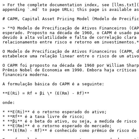
> For the complete documentation index, see [llms.txt](
appending `.md` to page URLs; this page is available as
# CAPM, Capital Asset Pricing Model (Modelo de Precific
> "*O Modelo de Precificação de Ativos Financeiros (CAP
esperado. Proposto na década de 1960, o CAPM é usado pa
devido à alta volatilidade e falta de correlação clara 
relacionamento entre risco e retorno em investimentos.*
O Modelo de Precificação de Ativos Financeiros (CAPM, d
estabelece uma relação linear entre o risco de um ativo
O CAPM foi proposto na década de 1960 por William Sharp
Prêmio Nobel de Economia em 1990. Embora haja críticas 
financeira moderna.

A formulação básica do CAPM é a seguinte:

**E(Ri) = Rf + βi \* (E(Rm) - Rf)**

onde:

* **E(Ri)** é o retorno esperado do ativo;

* **Rf** é a taxa livre de risco;

* **βi** é o beta do ativo, ou seja, a medida de risco 
* **E(Rm)** é o retorno esperado do mercado;

* **(E(Rm) - Rf)** é conhecido como prêmio de risco de 