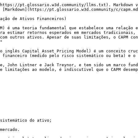
https://pt.glossario.w3d.community/llms.txt). Markdown v
 [Markdown](https://pt.glossario.w3d.community/c/capm.md
ação de Ativos Financeiros)

M) é uma teoria fundamental que estabelece uma relação e
ra estimar retornos esperados em mercados tradicionais, 
com outros ativos. Apesar de suas limitações, o CAPM con
"

o inglês Capital Asset Pricing Model) é um conceito cruc
 financeiro (medido pelo risco sistemático ou beta) e o 
e, John Lintner e Jack Treynor, e tem sido um marco fund
e limitações ao modelo, é indiscutível que o CAPM desemp
sistemático do ativo;

mercado.
