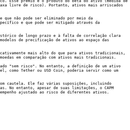
co. Esse prêmio é o produto do beta do ativo (medida de 
axa livre de risco). Portanto, ativos mais arriscados 
e que não pode ser eliminado por meio da 
pecífico e que pode ser mitigado através da 
stórico de longo prazo e à falta de correlação clara 
modelos de precificação de ativos ao espaço das 
cativamente mais alto do que para ativos tradicionais, 
moedas em comparação com ativos mais tradicionais.

ado "sem risco". No entanto, a definição de um ativo 
el, como Tether ou USD Coin, poderia servir como um 
om cautela. Ele faz várias suposições, incluindo 
as. No entanto, apesar de suas limitações, o CAPM 