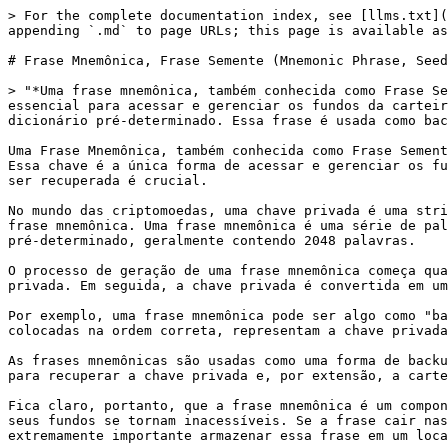
> For the complete documentation index, see [llms.txt](
appending `.md` to page URLs; this page is available as
# Frase Mnemônica, Frase Semente (Mnemonic Phrase, Seed
> "*Uma frase mnemônica, também conhecida como Frase Se
essencial para acessar e gerenciar os fundos da carteir
dicionário pré-determinado. Essa frase é usada como bac
Uma Frase Mnemônica, também conhecida como Frase Sement
Essa chave é a única forma de acessar e gerenciar os fu
ser recuperada é crucial.

No mundo das criptomoedas, uma chave privada é uma stri
frase mnemônica. Uma frase mnemônica é uma série de pal
pré-determinado, geralmente contendo 2048 palavras.

O processo de geração de uma frase mnemônica começa qua
privada. Em seguida, a chave privada é convertida em um
Por exemplo, uma frase mnemônica pode ser algo como "ba
colocadas na ordem correta, representam a chave privada
As frases mnemônicas são usadas como uma forma de backu
para recuperar a chave privada e, por extensão, a carte
Fica claro, portanto, que a frase mnemônica é um compon
seus fundos se tornam inacessíveis. Se a frase cair nas
extremamente importante armazenar essa frase em um loca