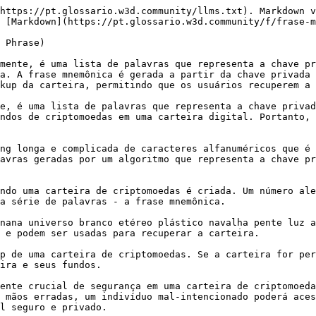
https://pt.glossario.w3d.community/llms.txt). Markdown v
 [Markdown](https://pt.glossario.w3d.community/f/frase-m
 Phrase)

mente, é uma lista de palavras que representa a chave pr
a. A frase mnemônica é gerada a partir da chave privada 
kup da carteira, permitindo que os usuários recuperem a 
e, é uma lista de palavras que representa a chave privad
ndos de criptomoedas em uma carteira digital. Portanto, 
ng longa e complicada de caracteres alfanuméricos que é 
avras geradas por um algoritmo que representa a chave pr
ndo uma carteira de criptomoedas é criada. Um número ale
a série de palavras - a frase mnemônica.

nana universo branco etéreo plástico navalha pente luz a
 e podem ser usadas para recuperar a carteira.

p de uma carteira de criptomoedas. Se a carteira for per
ira e seus fundos.

ente crucial de segurança em uma carteira de criptomoeda
 mãos erradas, um indivíduo mal-intencionado poderá aces
l seguro e privado.
