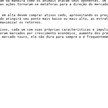
am da maneira como os animais atacam seus oponentes. Um 
as ações tornaram-se metáforas para a direção do mercado
 em alta devem comprar ativos cedo, aproveitando os preç
do atingirá seu ponto mais baixo ou mais alto, as estrat
maximizar os retornos.

ivos, cada um com suas próprias características e impuls
oram marcados por crescimento econômico, aumento dos pre
 mercado touro, ele não dura para sempre e é frequenteme