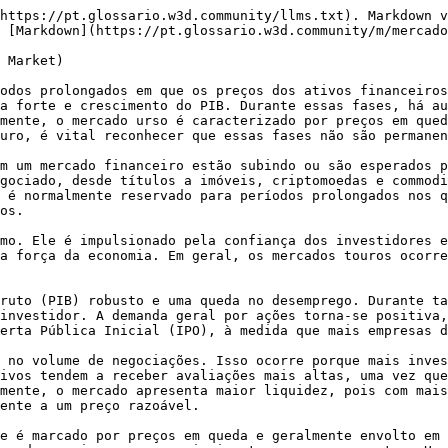
https://pt.glossario.w3d.community/llms.txt). Markdown v
 [Markdown](https://pt.glossario.w3d.community/m/mercado
 Market)

odos prolongados em que os preços dos ativos financeiros
a forte e crescimento do PIB. Durante essas fases, há au
mente, o mercado urso é caracterizado por preços em qued
uro, é vital reconhecer que essas fases não são permanen
m um mercado financeiro estão subindo ou são esperados p
gociado, desde títulos a imóveis, criptomoedas e commodi
 é normalmente reservado para períodos prolongados nos q
os.

mo. Ele é impulsionado pela confiança dos investidores e
a força da economia. Em geral, os mercados touros ocorre
ruto (PIB) robusto e uma queda no desemprego. Durante ta
investidor. A demanda geral por ações torna-se positiva,
erta Pública Inicial (IPO), à medida que mais empresas d
 no volume de negociações. Isso ocorre porque mais inves
ivos tendem a receber avaliações mais altas, uma vez que
mente, o mercado apresenta maior liquidez, pois com mais
ente a um preço razoável.

e é marcado por preços em queda e geralmente envolto em 