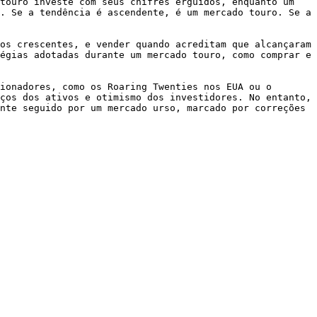
touro investe com seus chifres erguidos, enquanto um 
. Se a tendência é ascendente, é um mercado touro. Se a 
os crescentes, e vender quando acreditam que alcançaram 
égias adotadas durante um mercado touro, como comprar e 
ionadores, como os Roaring Twenties nos EUA ou o 
ços dos ativos e otimismo dos investidores. No entanto, 
nte seguido por um mercado urso, marcado por correções 