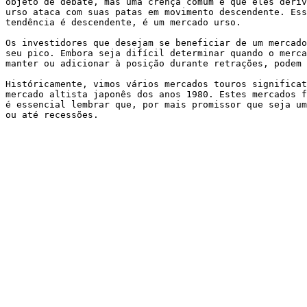
objeto de debate, mas uma crença comum é que eles deriv
urso ataca com suas patas em movimento descendente. Ess
tendência é descendente, é um mercado urso.

Os investidores que desejam se beneficiar de um mercado
seu pico. Embora seja difícil determinar quando o merca
manter ou adicionar à posição durante retrações, podem 
Históricamente, vimos vários mercados touros significat
mercado altista japonês dos anos 1980. Estes mercados f
é essencial lembrar que, por mais promissor que seja um