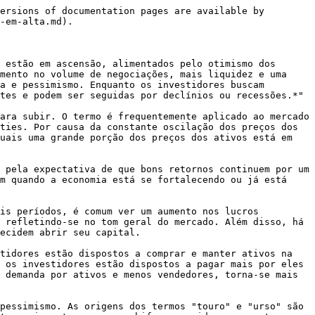
ersions of documentation pages are available by 
-em-alta.md).

 estão em ascensão, alimentados pelo otimismo dos 
mento no volume de negociações, mais liquidez e uma 
a e pessimismo. Enquanto os investidores buscam 
tes e podem ser seguidas por declínios ou recessões.*"

ara subir. O termo é frequentemente aplicado ao mercado 
ties. Por causa da constante oscilação dos preços dos 
uais uma grande porção dos preços dos ativos está em 
 pela expectativa de que bons retornos continuem por um 
m quando a economia está se fortalecendo ou já está 
is períodos, é comum ver um aumento nos lucros 
 refletindo-se no tom geral do mercado. Além disso, há 
ecidem abrir seu capital.

tidores estão dispostos a comprar e manter ativos na 
 os investidores estão dispostos a pagar mais por eles 
 demanda por ativos e menos vendedores, torna-se mais 
pessimismo. As origens dos termos "touro" e "urso" são 