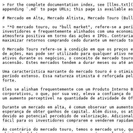
> For the complete documentation index, see [llms.txt](
appending `.md` to page URLs; this page is available as
# Mercado em Alta, Mercado Altista, Mercado Touro (Bull
> "*O mercado touro, ou "bull market", refere-se a perí
investidores e frequentemente alinhados com uma economi
atmosfera positiva em torno das ações e IPOs. Contraria
maximizar retornos comprando cedo durante um mercado to
O Mercado Touro refere-se à condição em que os preços e
de ações, mas pode ser utilizado para qualquer ativo ne
ativos durante os negócios, o conceito de mercado touro
ascensão. Estes mercados tendem a durar meses ou até an
Uma característica marcante do mercado touro é o otimis
período extenso. Essa natureza otimista é reforçada pel
forte.

Eles se alinham frequentemente com um Produto Interno B
corporativos, o que, por sua vez, eleva a confiança do 
um aumento perceptível na quantidade de atividade de Of
Durante um mercado em alta, é comum observar um aumento
esperança de obter ganhos de capital. Além disso, os at
devido ao potencial percebido de valorização. Adicional
fácil para os investidores comprarem e venderem rapidam
Ao contrário do mercado touro, temos o mercado urso, qu