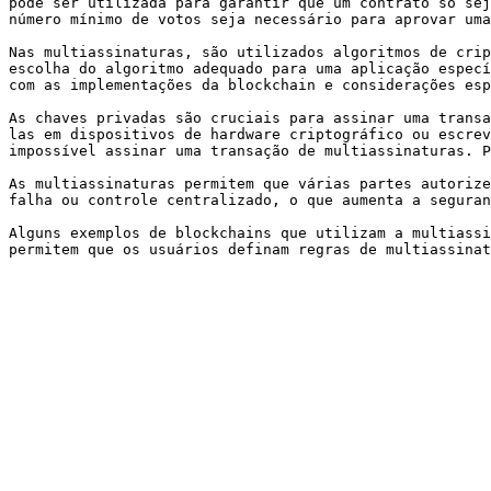
pode ser utilizada para garantir que um contrato só sej
número mínimo de votos seja necessário para aprovar uma
Nas multiassinaturas, são utilizados algoritmos de crip
escolha do algoritmo adequado para uma aplicação especí
com as implementações da blockchain e considerações esp
As chaves privadas são cruciais para assinar uma transa
las em dispositivos de hardware criptográfico ou escrev
impossível assinar uma transação de multiassinaturas. P
As multiassinaturas permitem que várias partes autorize
falha ou controle centralizado, o que aumenta a seguran
Alguns exemplos de blockchains que utilizam a multiassi