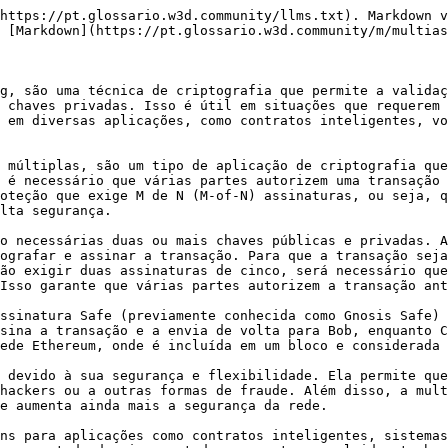
https://pt.glossario.w3d.community/llms.txt). Markdown v
 [Markdown](https://pt.glossario.w3d.community/m/multias
g, são uma técnica de criptografia que permite a validaç
 chaves privadas. Isso é útil em situações que requerem 
 em diversas aplicações, como contratos inteligentes, vo
 múltiplas, são um tipo de aplicação de criptografia que
 é necessário que várias partes autorizem uma transação 
oteção que exige M de N (M-of-N) assinaturas, ou seja, q
lta segurança.

o necessárias duas ou mais chaves públicas e privadas. A
ografar e assinar a transação. Para que a transação seja
ão exigir duas assinaturas de cinco, será necessário que
Isso garante que várias partes autorizem a transação ant
ssinatura Safe (previamente conhecida como Gnosis Safe) 
sina a transação e a envia de volta para Bob, enquanto C
ede Ethereum, onde é incluída em um bloco e considerada 
 devido à sua segurança e flexibilidade. Ela permite que
hackers ou a outras formas de fraude. Além disso, a mult
e aumenta ainda mais a segurança da rede.

ns para aplicações como contratos inteligentes, sistemas