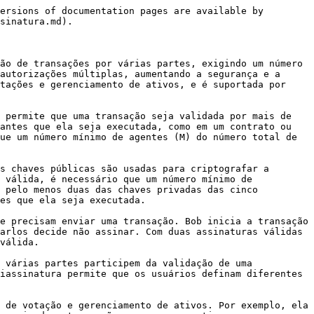
ersions of documentation pages are available by 
sinatura.md).

ão de transações por várias partes, exigindo um número 
autorizações múltiplas, aumentando a segurança e a 
tações e gerenciamento de ativos, e é suportada por 
 permite que uma transação seja validada por mais de 
antes que ela seja executada, como em um contrato ou 
ue um número mínimo de agentes (M) do número total de 
s chaves públicas são usadas para criptografar a 
 válida, é necessário que um número mínimo de 
 pelo menos duas das chaves privadas das cinco 
es que ela seja executada.

e precisam enviar uma transação. Bob inicia a transação 
arlos decide não assinar. Com duas assinaturas válidas 
válida.

 várias partes participem da validação de uma 
iassinatura permite que os usuários definam diferentes 
 de votação e gerenciamento de ativos. Por exemplo, ela 