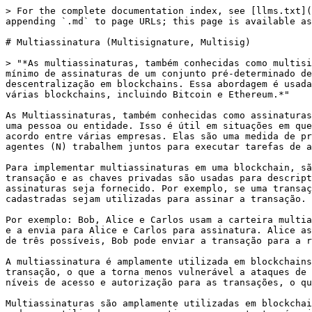
> For the complete documentation index, see [llms.txt](
appending `.md` to page URLs; this page is available as
# Multiassinatura (Multisignature, Multisig)

> "*As multiassinaturas, também conhecidas como multisi
mínimo de assinaturas de um conjunto pré-determinado de
descentralização em blockchains. Essa abordagem é usada
várias blockchains, incluindo Bitcoin e Ethereum.*"

As Multiassinaturas, também conhecidas como assinaturas
uma pessoa ou entidade. Isso é útil em situações em que
acordo entre várias empresas. Elas são uma medida de pr
agentes (N) trabalhem juntos para executar tarefas de a
Para implementar multiassinaturas em uma blockchain, sã
transação e as chaves privadas são usadas para descript
assinaturas seja fornecido. Por exemplo, se uma transaç
cadastradas sejam utilizadas para assinar a transação. 
Por exemplo: Bob, Alice e Carlos usam a carteira multia
e a envia para Alice e Carlos para assinatura. Alice as
de três possíveis, Bob pode enviar a transação para a r
A multiassinatura é amplamente utilizada em blockchains
transação, o que a torna menos vulnerável a ataques de 
níveis de acesso e autorização para as transações, o qu
Multiassinaturas são amplamente utilizadas em blockchai