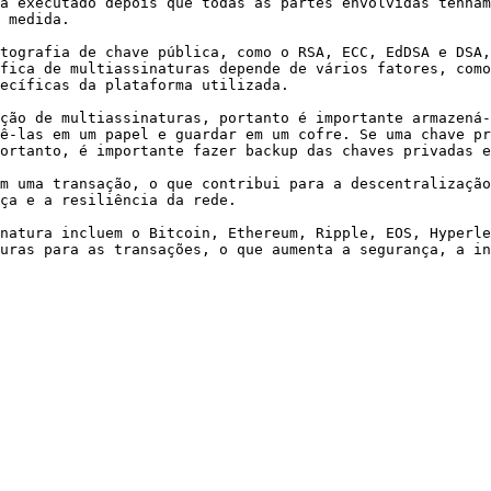
a executado depois que todas as partes envolvidas tenham
 medida.

tografia de chave pública, como o RSA, ECC, EdDSA e DSA,
fica de multiassinaturas depende de vários fatores, como
ecíficas da plataforma utilizada.

ção de multiassinaturas, portanto é importante armazená-
ê-las em um papel e guardar em um cofre. Se uma chave pr
ortanto, é importante fazer backup das chaves privadas e
m uma transação, o que contribui para a descentralização
ça e a resiliência da rede.

natura incluem o Bitcoin, Ethereum, Ripple, EOS, Hyperle