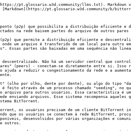
https://pt.glossario.w3d.community/llms.txt). Markdown v
 [Markdown](https://pt.glossario.w3d.community/b/bittorr
ponto (p2p) que possibilita a distribuição eficiente e d
ctados na rede baixem partes do arquivo de outros pares 
(p2p) que permite a distribuição eficiente e descentrali
 onde um arquivo é transferido de um local para outro em
s". Essas partes são baixadas em uma sequência não linea
 descentralizado. Não há um servidor central que control
ares" (peers) - conectam-se diretamente entre si. Isso r
o ajuda a reduzir o congestionamento da rede e a aumenta
ente.

t" (olho por olho, dente por dente), ou algo do tipo "da
 é feito através de um processo chamado "seeding", no qu
o arquivo para outros usuários. Essa característica é um
ede enviando arquivos. Esse sistema recompensa aqueles q
stema BitTorrent.

orrent, os usuários precisam de um cliente BitTorrent in
ndo que os usuários se conectem à rede BitTorrent, procu
poníveis, desenvolvidos por várias organizações e comuni
e outros.
