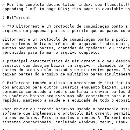
> For the complete documentation index, see [llms.txt](
appending `.md` to page URLs; this page is available as
# BitTorrent

> "*O BitTorrent é um protocolo de comunicação ponto a 
arquivos em pequenas partes e permite que os pares cone
BitTorrent é um protocolo de comunicação ponto a ponto 
dos sistemas de transferência de arquivos tradicionais,
muitas pequenas partes, chamadas de "pedaços" ou "piece
remontadas para formar o arquivo completo.

A principal característica do BitTorrent é o seu design
usuários que desejam baixar um arquivo - chamados de "p
partes do arquivo são baixadas de diferentes pares. Iss
baixar partes do arquivo de múltiplos pares simultaneam
O BitTorrent também utiliza um mecanismo de "tit-for-ta
dos arquivos para outros usuários enquanto baixam. Isso
permanece conectado à rede e continua a enviar partes d
os usuários baixam arquivos mas não contribuem para a r
rápidos, mantendo a saúde e a equidade de todo o ecossi
Para enviar ou receber arquivos usando o protocolo BitT
software que implementa o protocolo BitTorrent, permiti
outros usuários. Existem muitos clientes BitTorrent dis
sistemas operacionais, incluindo Windows, macOS, Linux 