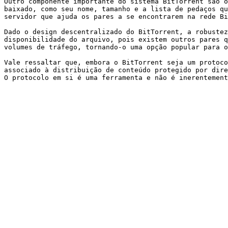
Outro componente importante do sistema BitTorrent são o
baixado, como seu nome, tamanho e a lista de pedaços qu
servidor que ajuda os pares a se encontrarem na rede Bi
Dado o design descentralizado do BitTorrent, a robustez
disponibilidade do arquivo, pois existem outros pares q
volumes de tráfego, tornando-o uma opção popular para o
Vale ressaltar que, embora o BitTorrent seja um protoco
associado à distribuição de conteúdo protegido por dire