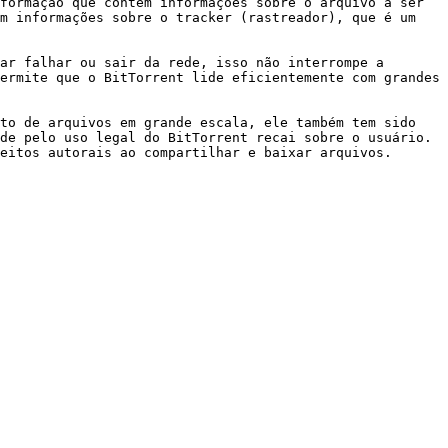
formação que contêm informações sobre o arquivo a ser 
m informações sobre o tracker (rastreador), que é um 
ar falhar ou sair da rede, isso não interrompe a 
ermite que o BitTorrent lide eficientemente com grandes 
to de arquivos em grande escala, ele também tem sido 
de pelo uso legal do BitTorrent recai sobre o usuário. 