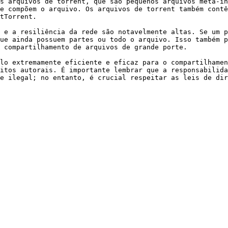
s arquivos de torrent, que são pequenos arquivos meta-in
e compõem o arquivo. Os arquivos de torrent também contê
tTorrent.

 e a resiliência da rede são notavelmente altas. Se um p
ue ainda possuem partes ou todo o arquivo. Isso também p
 compartilhamento de arquivos de grande porte.

lo extremamente eficiente e eficaz para o compartilhamen
itos autorais. É importante lembrar que a responsabilida