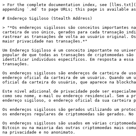
> For the complete documentation index, see [llms.txt](
appending `.md` to page URLs; this page is available as
# Endereço Sigiloso (Stealth Address)

> "*Os endereços sigilosos são conceitos importantes na
carteira de uso único, gerados para cada transação indi
rastrear as transações de volta ao usuário original. Os
maior privacidade nas transações.*"

Um Endereço Sigiloso é um conceito importante no univer
popular de que todas as transações de criptomoedas são 
identificar indivíduos específicos. Em resposta a essa 
transações.

Os endereços sigilosos são endereços de carteira de uso
endereço oficial da carteira de um usuário. Quando um u
oficial da carteira do usuário, que aparece na blockcha
Este nível adicional de privacidade pode ser especialme
como seu nome, e-mail ou endereço residencial. Sem a pr
endereço sigiloso, o endereço oficial da sua carteira p
Os endereços sigilosos são gerados utilizando um protoc
os endereços regulares de criptomoedas são gerados. No 
Os endereços sigilosos são usados em várias criptomoeda
Bitcoin ou na maioria das outras criptomoedas mais comu
na privacidade e no anonimato.
