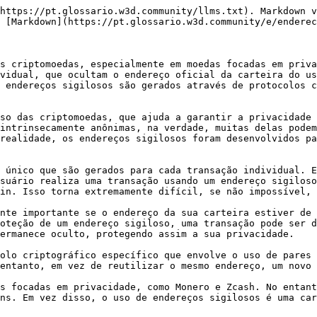
https://pt.glossario.w3d.community/llms.txt). Markdown v
 [Markdown](https://pt.glossario.w3d.community/e/enderec
s criptomoedas, especialmente em moedas focadas em priva
vidual, que ocultam o endereço oficial da carteira do us
 endereços sigilosos são gerados através de protocolos c
so das criptomoedas, que ajuda a garantir a privacidade 
intrinsecamente anônimas, na verdade, muitas delas podem
realidade, os endereços sigilosos foram desenvolvidos pa
 único que são gerados para cada transação individual. E
suário realiza uma transação usando um endereço sigiloso
in. Isso torna extremamente difícil, se não impossível, 
nte importante se o endereço da sua carteira estiver de 
oteção de um endereço sigiloso, uma transação pode ser d
ermanece oculto, protegendo assim a sua privacidade.

olo criptográfico específico que envolve o uso de pares 
entanto, em vez de reutilizar o mesmo endereço, um novo 
s focadas em privacidade, como Monero e Zcash. No entant
ns. Em vez disso, o uso de endereços sigilosos é uma car