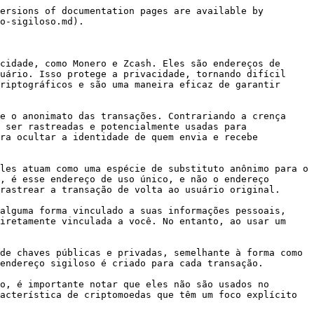
ersions of documentation pages are available by 
o-sigiloso.md).

cidade, como Monero e Zcash. Eles são endereços de 
uário. Isso protege a privacidade, tornando difícil 
riptográficos e são uma maneira eficaz de garantir 
e o anonimato das transações. Contrariando a crença 
 ser rastreadas e potencialmente usadas para 
ra ocultar a identidade de quem envia e recebe 
les atuam como uma espécie de substituto anônimo para o 
, é esse endereço de uso único, e não o endereço 
rastrear a transação de volta ao usuário original.

alguma forma vinculado a suas informações pessoais, 
iretamente vinculada a você. No entanto, ao usar um 
de chaves públicas e privadas, semelhante à forma como 
endereço sigiloso é criado para cada transação.

o, é importante notar que eles não são usados no 
acterística de criptomoedas que têm um foco explícito 