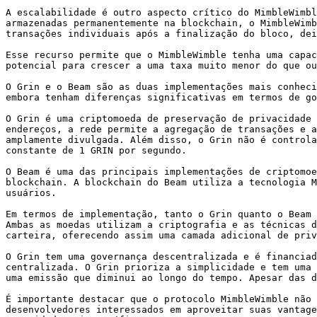
A escalabilidade é outro aspecto crítico do MimbleWimbl
armazenadas permanentemente na blockchain, o MimbleWimb
transações individuais após a finalização do bloco, dei
Esse recurso permite que o MimbleWimble tenha uma capac
potencial para crescer a uma taxa muito menor do que ou
O Grin e o Beam são as duas implementações mais conheci
embora tenham diferenças significativas em termos de go
O Grin é uma criptomoeda de preservação de privacidade 
endereços, a rede permite a agregação de transações e a
amplamente divulgada. Além disso, o Grin não é controla
constante de 1 GRIN por segundo.

O Beam é uma das principais implementações de criptomoe
blockchain. A blockchain do Beam utiliza a tecnologia M
usuários.

Em termos de implementação, tanto o Grin quanto o Beam 
Ambas as moedas utilizam a criptografia e as técnicas d
carteira, oferecendo assim uma camada adicional de priv
O Grin tem uma governança descentralizada e é financiad
centralizada. O Grin prioriza a simplicidade e tem uma 
uma emissão que diminui ao longo do tempo. Apesar das d
É importante destacar que o protocolo MimbleWimble não 
desenvolvedores interessados em aproveitar suas vantage