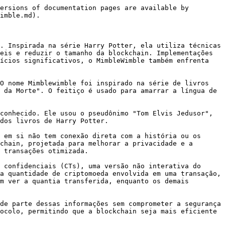
ersions of documentation pages are available by 
imble.md).

. Inspirada na série Harry Potter, ela utiliza técnicas 
eis e reduzir o tamanho da blockchain. Implementações 
ícios significativos, o MimbleWimble também enfrenta 
O nome Mimblewimble foi inspirado na série de livros 
 da Morte". O feitiço é usado para amarrar a língua de 
conhecido. Ele usou o pseudônimo "Tom Elvis Jedusor", 
dos livros de Harry Potter.

 em si não tem conexão direta com a história ou os 
chain, projetada para melhorar a privacidade e a 
 transações otimizada.

 confidenciais (CTs), uma versão não interativa do 
a quantidade de criptomoeda envolvida em uma transação, 
m ver a quantia transferida, enquanto os demais 
de parte dessas informações sem comprometer a segurança 
ocolo, permitindo que a blockchain seja mais eficiente 