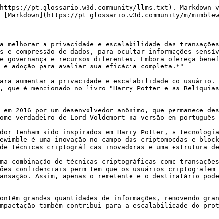
https://pt.glossario.w3d.community/llms.txt). Markdown v
 [Markdown](https://pt.glossario.w3d.community/m/mimblew
a melhorar a privacidade e escalabilidade das transações
s e compressão de dados, para ocultar informações sensív
e governança e recursos diferentes. Embora ofereça benef
 e adoção para avaliar sua eficácia completa.*"

ara aumentar a privacidade e escalabilidade do usuário. 
, que é mencionado no livro "Harry Potter e as Relíquias
 em 2016 por um desenvolvedor anônimo, que permanece des
ome verdadeiro de Lord Voldemort na versão em português 
dor tenham sido inspirados em Harry Potter, a tecnologia
ewimble é uma inovação no campo das criptomoedas e block
de técnicas criptográficas inovadoras e uma estrutura de
ma combinação de técnicas criptográficas como transações
ões confidenciais permitem que os usuários criptografem 
ansação. Assim, apenas o remetente e o destinatário pode
ontêm grandes quantidades de informações, removendo gran
mpactação também contribui para a escalabilidade do prot