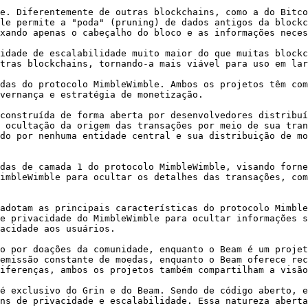
e. Diferentemente de outras blockchains, como a do Bitco
le permite a "poda" (pruning) de dados antigos da blockc
xando apenas o cabeçalho do bloco e as informações neces
idade de escalabilidade muito maior do que muitas blockc
tras blockchains, tornando-a mais viável para uso em lar
das do protocolo MimbleWimble. Ambos os projetos têm com
vernança e estratégia de monetização.

construída de forma aberta por desenvolvedores distribuí
 ocultação da origem das transações por meio de sua tran
do por nenhuma entidade central e sua distribuição de mo
das de camada 1 do protocolo MimbleWimble, visando forne
imbleWimble para ocultar os detalhes das transações, com
adotam as principais características do protocolo Mimble
e privacidade do MimbleWimble para ocultar informações s
acidade aos usuários.

o por doações da comunidade, enquanto o Beam é um projet
emissão constante de moedas, enquanto o Beam oferece rec
iferenças, ambos os projetos também compartilham a visão
é exclusivo do Grin e do Beam. Sendo de código aberto, e
ns de privacidade e escalabilidade. Essa natureza aberta