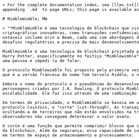
> For the complete documentation index, see [llms.txt](
appending `.md` to page URLs; this page is available as
# MimbleWimble, MW

> "*MimbleWimble é uma tecnologia de blockchain que vis
criptográficas inovadoras, como transações confidenciai
notáveis incluem Grin e Beam, cada uma com abordagens d
desafios regulatórios e precisa de mais desenvolvimento
Mimblewimble é uma tecnologia de blockchain projetada p
Harry Potter, especificamente no feitiço "Mimblewimble"
uma pessoa e impedi-la de falar.

O protocolo Mimblewimble foi proposto pela primeira vez
que é a versão francesa do nome Tom Servolo Riddle, o n
Embora o nome do protocolo e o pseudônimo do desenvolve
personagens criados por J.K. Rowling. O protocolo Mimbl
escalabilidade. Ele faz isso através de uma combinação 
Em termos de privacidade, o MimbleWimble se baseia em u
protocolo CoinJoin, e "corte" (cut-through). As transaç
ocultando-a de terceiros que não estão envolvidos na tr
observadores não conseguem determinar o valor exato.

O corte é uma função que permite comprimir blocos que c
da blockchain. Além da segurança, essa capacidade de co
em termos de espaço de armazenamento e processamento.
